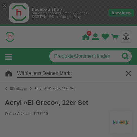
hagebau shop
Anzeigen
hagebau connect GmbH & Co. KG
KOSTENLOS- In Google Play
Wähle jetzt Deinen Markt
Acryl »El Greco«, 12er Set
Effektfarben
Acryl »El Greco«, 12er Set
Online-Artikelnr.: 1177410