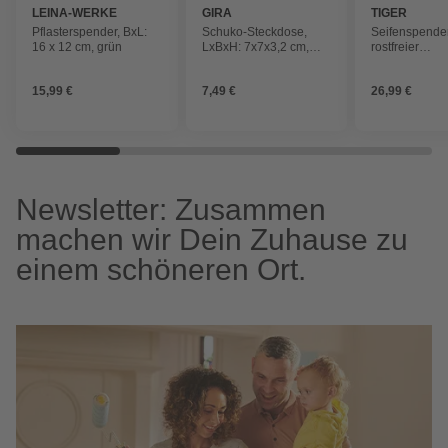
LEINA-WERKE
GIRA
TIGER
Pflasterspender, BxL:
Schuko-Steckdose,
Seifenspende
16 x 12 cm, grün
LxBxH: 7x7x3,2 cm,
rostfreier
reinweiß
Stahl/Zamak/G
chromfarben
15,99 €
7,49 €
26,99 €
Newsletter: Zusammen
machen wir Dein Zuhause zu
einem schöneren Ort.