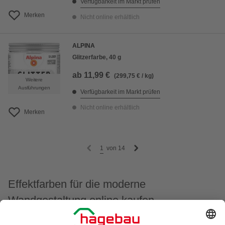
Verfügbarkeit im Markt prüfen
Merken
Nicht online erhältlich
ALPINA
Glitzerfarbe, 40 g
ab
11,99 €
(299,75 € / kg)
Weitere
Ausführungen
Verfügbarkeit im Markt prüfen
Nicht online erhältlich
Merken
1
von
14
Effektfarben für die moderne
Wandgestaltung online kaufen