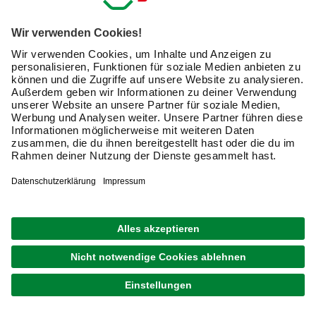
Mit einer Effektfarbe bringst Du Deine Wohnräume zum
Glitzern und Funkeln mit
glänzenden Akzenten
, in der
Nacht leuchtenden Farben und aufregenden
Metalleffekten. Lasse Deiner Kreativität freien Lauf bei der
Gestaltung Deiner Wände. Bringe
Abwechslung in Deine
Inneneinrichtung
und mache
das Wohnen zum
Erlebnis
.
Wenn Du jetzt neue Effektfarben für Deine Wände kaufen
möchtest, erfahre hier alles Wissenswerte zur Auswahl
geeigneter Produkte.
Welche Effekte kann ich bei der Wandgestaltung
erzielen?
Du kannst ganz unterschiedliche Effekte bei der
Verschönerung Deiner Wände erzielen. Hier findest Du
eine kleine Auswahl mit möglichen Effekten und Tipps zur