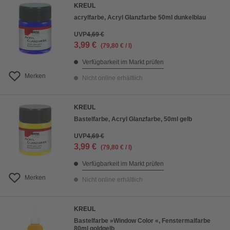
KREUL
acrylfarbe, Acryl Glanzfarbe 50ml dunkelblau
UVP
4,69 €
3,99 €
(79,80 € / l)
Verfügbarkeit im Markt prüfen
Merken
Nicht online erhältlich
KREUL
Bastelfarbe, Acryl Glanzfarbe, 50ml gelb
UVP
4,69 €
3,99 €
(79,80 € / l)
Verfügbarkeit im Markt prüfen
Merken
Nicht online erhältlich
KREUL
Bastelfarbe »Window Color «, Fenstermalfarbe
80ml goldgelb