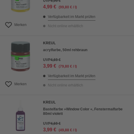
UVP
5,99 €
4,99 €
(99,80 € / l)
Verfügbarkeit im Markt prüfen
Merken
Nicht online erhältlich
KREUL
acrylfarbe, 50ml rehbraun
UVP
4,69 €
3,99 €
(79,80 € / l)
Verfügbarkeit im Markt prüfen
Merken
Nicht online erhältlich
KREUL
Bastelfarbe »Window Color «, Fenstermalfarbe
80ml violett
UVP
4,69 €
3,99 €
(49,88 € / l)