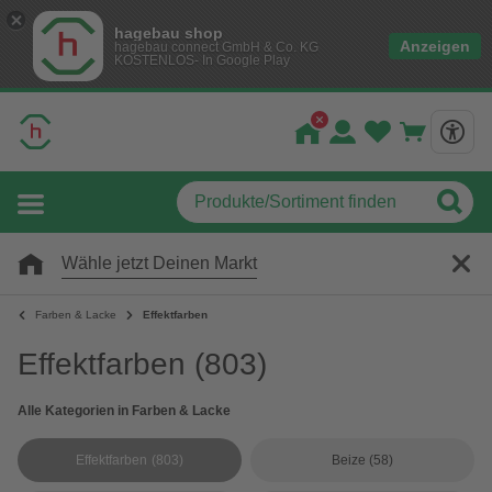
hagebau shop
Anzeigen
hagebau connect GmbH & Co. KG
KOSTENLOS- In Google Play
Wähle jetzt Deinen Markt
Farben & Lacke
Effektfarben
Effektfarben
(803)
Alle Kategorien in Farben & Lacke
Effektfarben
(803)
Beize
(58)