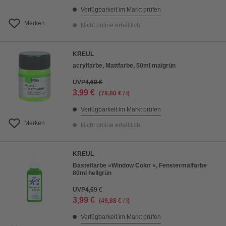
Verfügbarkeit im Markt prüfen
Merken
Nicht online erhältlich
KREUL
acrylfarbe, Mattfarbe, 50ml maigrün
UVP
4,69 €
3,99 €
(79,80 € / l)
Verfügbarkeit im Markt prüfen
Merken
Nicht online erhältlich
KREUL
Bastelfarbe »Window Color «, Fenstermalfarbe
80ml hellgrün
UVP
4,69 €
3,99 €
(49,88 € / l)
Verfügbarkeit im Markt prüfen