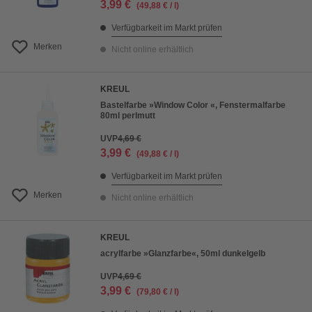
3,99 €
(49,88 € / l)
Verfügbarkeit im Markt prüfen
Merken
Nicht online erhältlich
KREUL
Bastelfarbe »Window Color «, Fenstermalfarbe
80ml perlmutt
UVP
4,69 €
3,99 €
(49,88 € / l)
Verfügbarkeit im Markt prüfen
Merken
Nicht online erhältlich
KREUL
acrylfarbe »Glanzfarbe«, 50ml dunkelgelb
UVP
4,69 €
3,99 €
(79,80 € / l)