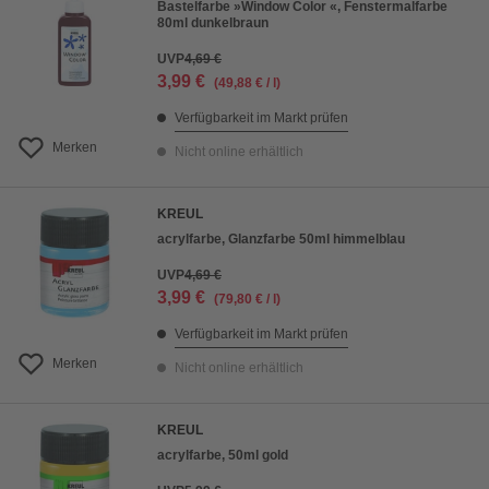
Bastelfarbe »Window Color «, Fenstermalfarbe
80ml dunkelbraun
UVP
4,69 €
3,99 €
(49,88 € / l)
Verfügbarkeit im Markt prüfen
Merken
Nicht online erhältlich
KREUL
acrylfarbe, Glanzfarbe 50ml himmelblau
UVP
4,69 €
3,99 €
(79,80 € / l)
Verfügbarkeit im Markt prüfen
Merken
Nicht online erhältlich
KREUL
acrylfarbe, 50ml gold