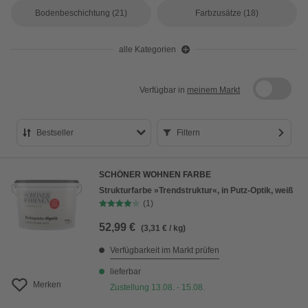
Bodenbeschichtung
(21)
Farbzusätze
(18)
alle Kategorien
Verfügbar in
meinem Markt
Bestseller
Filtern
Bestseller
SCHÖNER WOHNEN FARBE
Preis aufsteigend
Strukturfarbe »Trendstruktur«, in Putz-Optik, weiß
(1)
Preis absteigend
52,99 €
(3,31 € / kg)
Bewertung
Verfügbarkeit im Markt prüfen
lieferbar
Merken
Zustellung 13.08. - 15.08.