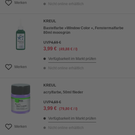
Merken
Nicht online erhältlich
KREUL
Bastelfarbe »Window Color «, Fenstermalfarbe
80ml moosgrün
UVP
4,69 €
3,99 €
(49,88 € / l)
Verfügbarkeit im Markt prüfen
Merken
Nicht online erhältlich
KREUL
acrylfarbe, 50ml flieder
UVP
4,69 €
3,99 €
(79,80 € / l)
Verfügbarkeit im Markt prüfen
Merken
Nicht online erhältlich