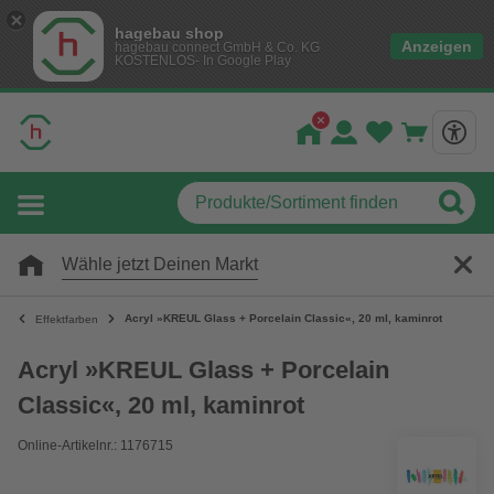
hagebau shop
Anzeigen
hagebau connect GmbH & Co. KG
KOSTENLOS- In Google Play
Wähle jetzt Deinen Markt
Acryl »KREUL Glass + Porcelain Classic«, 20 ml, kaminrot
Effektfarben
Acryl »KREUL Glass + Porcelain
Classic«, 20 ml, kaminrot
Online-Artikelnr.: 1176715