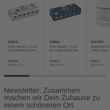
KREUL
KREUL
RAYHER
Acryl »Sunny«, 6 x 20
Acryl »Opak«, 6 x 20
Bastelfarbe, 
ml, Creativset, Fresh
ml, Creativ Basic-Set,
118ml, beige
Colors, Stoffmalfarbe
Stoffmalfarbe
16,99 €
16,99 €
6,49 €
(849,50 € / l)
(849,50 € / l)
(55,00 € / l)
Newsletter: Zusammen
machen wir Dein Zuhause zu
einem schöneren Ort.