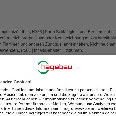
ampf entzündbar., H336 | Kann Schläfrigkeit und Benommenheit
t erforderlich, Verpackung oder Kennzeichnungsetikett bereithalt
n Flammen und anderen Zündquellen fernhalten. Nicht rauchen.,
wenden., P501 | Inhalt/Behälter ... zuführen.