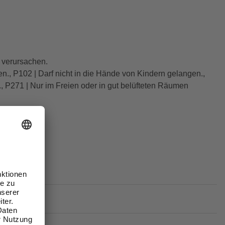
 verursachen.
en., P102 | Darf nicht in die Hände von Kindern gelangen.,
 P271 | Nur im Freien oder in gut belüfteten Räumen