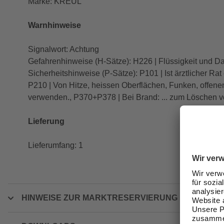
Marke: KREUL
Warnhinweise
Signalwort: Achtung
Gefahrenhinweise (H-Sätze): H226 | Flüssigkeit und D
Sicherheitshinweise (P-Sätze): P101 | Ist ärztlicher Ra
P210 | Von Hitze, heissen Oberflächen, Funken, offene
verwenden., P370+P378 | Bei Brand: ... zum Löschen ver
Lieferung
Lieferumfang: 1
HINWEISE ZUR MARKTRESERVIERUNG