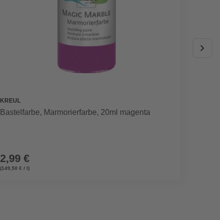
KREUL
KREUL
Bastelfarbe, Marmorierfarbe, 20ml magenta
Bastel
6er Se
2,99 €
24,9
(149,50 € / l)
(166,60 € /