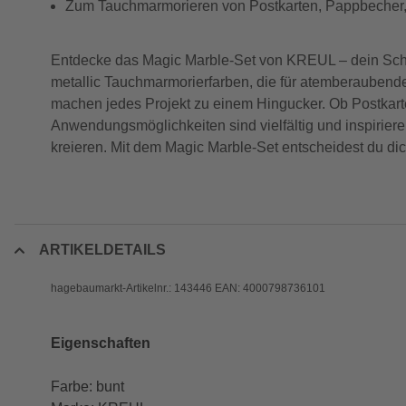
Zum Tauchmarmorieren von Postkarten, Pappbecher, 
Entdecke das Magic Marble-Set von KREUL – dein Schlüs
metallic Tauchmarmorierfarben, die für atemberaubende
machen jedes Projekt zu einem Hingucker. Ob Postkarte
Anwendungsmöglichkeiten sind vielfältig und inspiri
kreieren. Mit dem Magic Marble-Set entscheidest du dich
ARTIKELDETAILS
hagebaumarkt-Artikelnr.: 143446 EAN: 4000798736101
Eigenschaften
Farbe: bunt