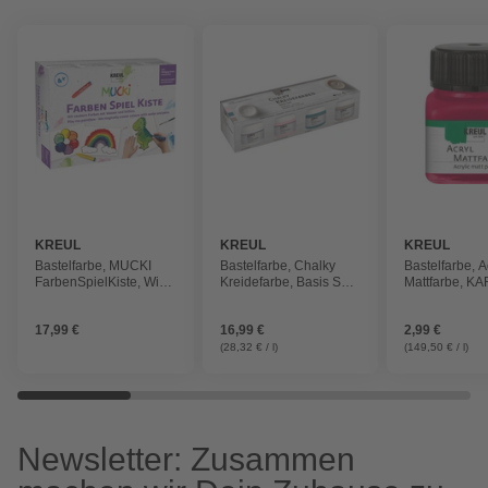
KREUL
KREUL
KREUL
Bastelfarbe, MUCKI
Bastelfarbe, Chalky
Bastelfarbe, A
FarbenSpielKiste, Wir
Kreidefarbe, Basis Set,
Mattfarbe, K
zaubern Farben mit
4 x 150ml
glas, 20 ml
Wasser und Stift
17,99 €
16,99 €
2,99 €
(28,32 € / l)
(149,50 € / l)
Newsletter: Zusammen