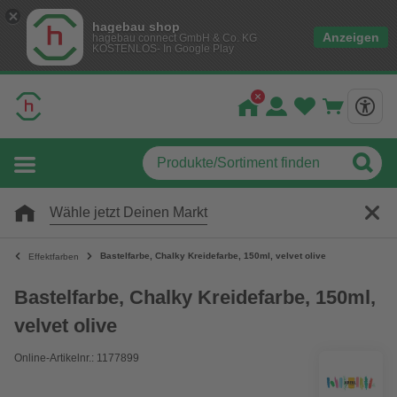
hagebau shop
Anzeigen
hagebau connect GmbH & Co. KG
KOSTENLOS- In Google Play
Wähle jetzt Deinen Markt
Bastelfarbe, Chalky Kreidefarbe, 150ml, velvet olive
Effektfarben
Bastelfarbe, Chalky Kreidefarbe, 150ml,
velvet olive
Online-Artikelnr.: 1177899