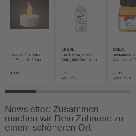
KREUL
KREUL
Dekofigur, D. 3.80-
Bastelfarbe, Window
Bastelfarbe, A
H4.60 cm-6L flame
Color, 80ml hautfarbe
Glanzfarbe, 2
8,99 €
3,99 €
2,99 €
(49,88 € / l)
(149,50 € / l)
Newsletter: Zusammen
machen wir Dein Zuhause zu
einem schöneren Ort.