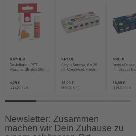
RAYHER
KREUL
KREUL
Bastelfarbe, PET
Acryl »Sunny«, 6 x 20
Acryl »Opak«,
Flasche, SB-Box 20ml,
ml, Creativset, Fresh
ml, Creativ Ba
mandarine
Colors, Stoffmalfarbe
Stoffmalfarbe
4,29 €
16,99 €
16,99 €
(214,50 € / l)
(849,50 € / l)
(849,50 € / l)
Newsletter: Zusammen
machen wir Dein Zuhause zu