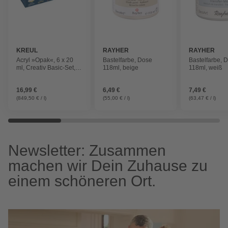
KREUL
RAYHER
RAYHER
Acryl »Opak«, 6 x 20
Bastelfarbe, Dose
Bastelfarbe, 
ml, Creativ Basic-Set,
118ml, beige
118ml, weiß
Stoffmalfarbe
16,99 €
6,49 €
7,49 €
(849,50 € / l)
(55,00 € / l)
(63,47 € / l)
Newsletter: Zusammen
machen wir Dein Zuhause zu
einem schöneren Ort.