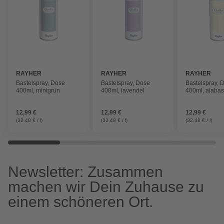
RAYHER
RAYHER
RAYHER
Bastelspray, Dose
Bastelspray, Dose
Bastelspray, 
400ml, mintgrün
400ml, lavendel
400ml, alabas
12,99 €
12,99 €
12,99 €
(32,48 € / l)
(32,48 € / l)
(32,48 € / l)
Newsletter: Zusammen
machen wir Dein Zuhause zu
einem schöneren Ort.