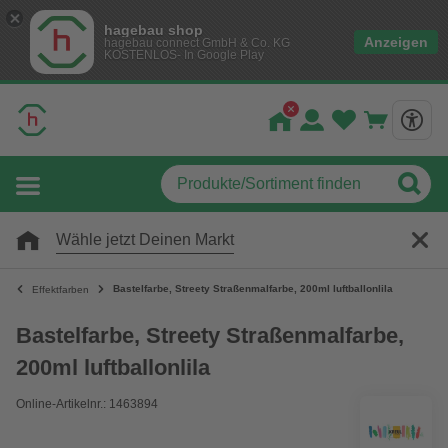
hagebau shop
Anzeigen
hagebau connect GmbH & Co. KG
KOSTENLOS- In Google Play
Wähle jetzt Deinen Markt
Bastelfarbe, Streety Straßenmalfarbe, 200ml luftballonlila
Effektfarben
Bastelfarbe, Streety Straßenmalfarbe,
200ml luftballonlila
Online-Artikelnr.: 1463894