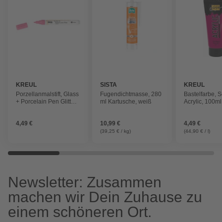
KREUL
SISTA
KREUL
Porzellanmalstift, Glass
Fugendichtmasse, 280
Bastelfarbe, 
+ Porcelain Pen Glitter,
ml Kartusche, weiß
Acrylic, 100m
1-3 mm rose
4,49 €
10,99 €
4,49 €
(39,25 € / kg)
(44,90 € / l)
Newsletter: Zusammen
machen wir Dein Zuhause zu
einem schöneren Ort.