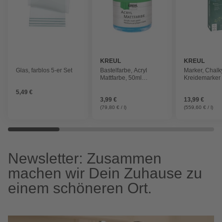
KREUL
KREUL
Glas, farblos 5-er Set
Bastelfarbe, Acryl
Marker, Chalk
Mattfarbe, 50ml
Kreidemarker R
hellblau
25ml Set snow
5,49 €
3,99 €
13,99 €
(79,80 € / l)
(559,60 € / l)
Newsletter: Zusammen
machen wir Dein Zuhause zu
einem schöneren Ort.