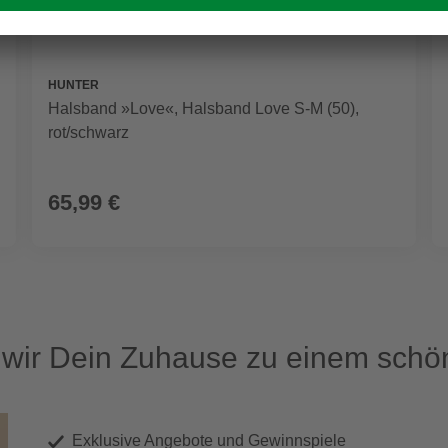
HUNTER
Halsband »Love«, Halsband Love S-M (50),
rot/schwarz
65,99 €
ir Dein Zuhause zu einem schön
Exklusive Angebote und Gewinnspiele