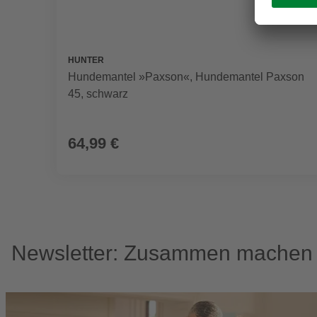
HUNTER
Hundemantel »Paxson«, Hundemantel Paxson
45, schwarz
64,99 €
Newsletter: Zusammen machen w