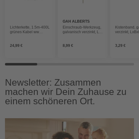
GAH ALBERTS
Lichterkette, 1.5m-400L
Einschraub-Werkzeug,
Kistenband, g
grünes Kabel ww
galvanisch verzinkt, L:
verzinkt, LxBx
m.Timer+Dimmer
950 mm
12,5x7x0,15 
24,99 €
8,99 €
3,29 €
Newsletter: Zusammen
machen wir Dein Zuhause zu
einem schöneren Ort.