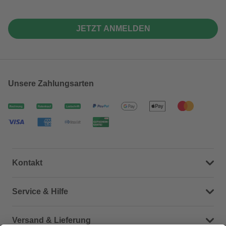
JETZT ANMELDEN
Unsere Zahlungsarten
Kontakt
Dein Kontakt zu uns
Service & Hilfe
Häufige Fragen (FAQ)
Versand & Lieferung