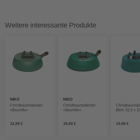
Weitere interessante Produkte
NIKO
NIKO
Christbaumständer
Christbaumständer
Christbaumstä
»Baumfix«
»Baumfix«
ØxH: 32,5 x 1
rund, grün
32,99 €
39,99 €
19,99 €