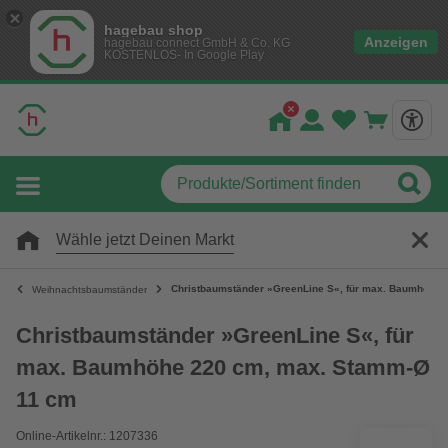
hagebau shop
Anzeigen
hagebau connect GmbH & Co. KG
KOSTENLOS- In Google Play
Wähle jetzt Deinen Markt
Christbaumständer »GreenLine S«, für max. Baumhöhe
Weihnachtsbaumständer
Christbaumständer »GreenLine S«, für
max. Baumhöhe 220 cm, max. Stamm-Ø
11 cm
Online-Artikelnr.: 1207336