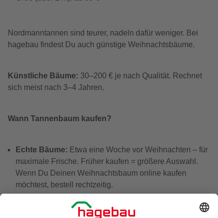
Nordmanntannen sind teurer, nadeln dafür weniger. Bei
hagebau findest Du auch günstige Weihnachtsbäume.
Künstliche Bäume:
30–200 € je nach Qualität. Rechnet
sich meist nach 3–4 Jahren.
Wann Tannenbaum kaufen?
Echte Bäume:
Etwa eine Woche vor Weihnachten – für
maximale Frische. Früher kaufen = größere Auswahl.
Wenn Du Deinen Weihnachtsbaum online kaufen
möchtest, bestell rechtzeitig.
Kunstbäume:
Ganzjährig möglich. Viele kaufen im
Herbst und profitieren von Frühkauf-Angeboten.