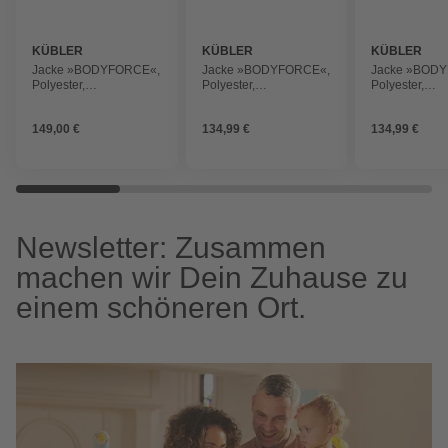
KÜBLER
KÜBLER
KÜBLER
Jacke »BODYFORCE«,
Jacke »BODYFORCE«,
Jacke »BOD
Polyester,
Polyester,
Polyester,
anthrazit/schwarz
anthrazit/schwarz
anthrazit/sch
149,00 €
134,99 €
134,99 €
Newsletter: Zusammen
machen wir Dein Zuhause zu
einem schöneren Ort.