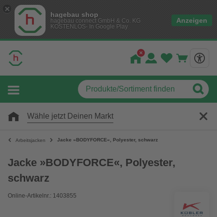
hagebau shop
Anzeigen
hagebau connect GmbH & Co. KG
KOSTENLOS- In Google Play
Wähle jetzt Deinen Markt
Jacke »BODYFORCE«, Polyester, schwarz
Arbeitsjacken
Jacke »BODYFORCE«, Polyester,
schwarz
Online-Artikelnr.: 1403855