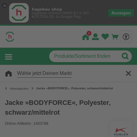
hagebau shop
Anzeigen
hagebau connect GmbH & Co. KG
KOSTENLOS- In Google Play
Wähle jetzt Deinen Markt
Jacke »BODYFORCE«, Polyester, schwarz/mittelrot
Arbeitsjacken
Jacke »BODYFORCE«, Polyester,
schwarz/mittelrot
Online-Artikelnr.: 1403788