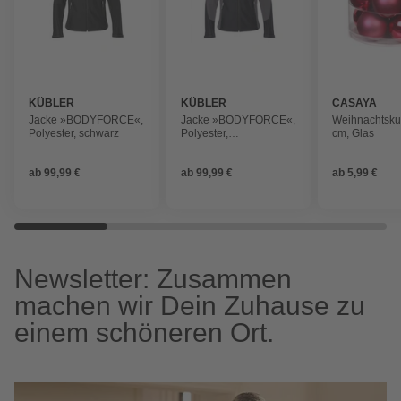
KÜBLER
KÜBLER
CASAYA
Jacke »BODYFORCE«,
Jacke »BODYFORCE«,
Weihnachtskug
Polyester, schwarz
Polyester,
cm, Glas
schwarz/anthrazit
ab
99,99 €
ab
99,99 €
ab
5,99 €
Newsletter: Zusammen
machen wir Dein Zuhause zu
einem schöneren Ort.