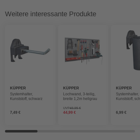
Weitere interessante Produkte
KÜPPER
KÜPPER
KÜPPER
Systemhalter,
Lochwand, 3-teilig,
Systemhalter,
Kunststoff, schwarz
breite 1,2m hellgrau
Kunststoff, sc
UVP
49,95 €
7,49 €
44,99 €
6,99 €