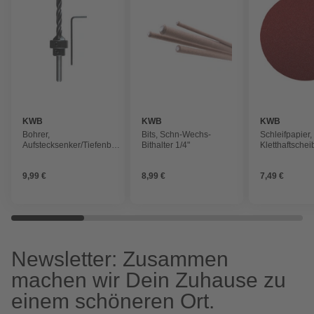
KWB
KWB
KWB
Bohrer,
Bits, Schn-Wechs-
Schleifpapier,
Aufstecksenker/Tiefenbest
Bithalter 1/4"
Kletthaftsche
BO.4 SB
mm K120 unge
9,99 €
8,99 €
7,49 €
Newsletter: Zusammen
machen wir Dein Zuhause zu
einem schöneren Ort.