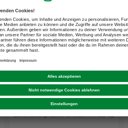
KWB
Bohrer, Schlangenbohrer 3S 6x165 mm Akku-Top