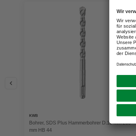
KWB
Bohrer, SDS Plus Hammerbohrer D.12 mm 260
mm HB 44