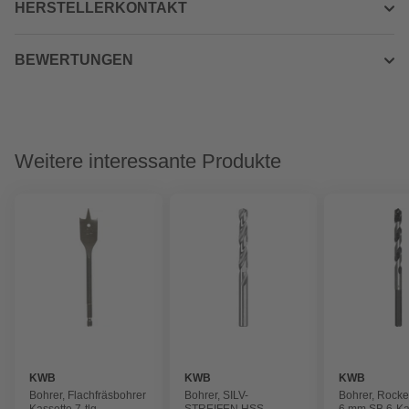
HERSTELLERKONTAKT
BEWERTUNGEN
Weitere interessante Produkte
KWB
KWB
KWB
Bohrer, Flachfräsbohrer
Bohrer, SILV-
Bohrer, Rocke
Kassette 7-tlg
STREIFEN HSS
6 mm SB 6-Ka