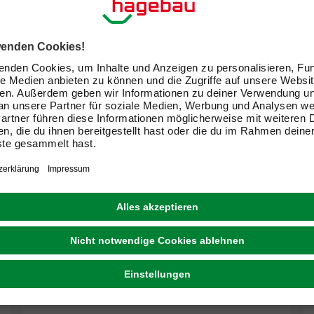
KWB
Schlitzsäge, 50x0,8 mm