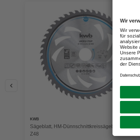
KWB
Sägeblatt, HM-Dünnschnittkreissägeblatt 210x30
Z48