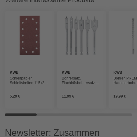
KWB
KWB
KWB
Schleifpapier,
Bohrersatz,
Bohrer, PRE
Schleifstreifen 115x230
Flachfräsbohrersatz 6-
Hammerbohre
mm K80
tlg, 10, 12, 16, 18, 20,
x 460
25 mm
5,29 €
11,99 €
19,99 €
Newsletter: Zusammen