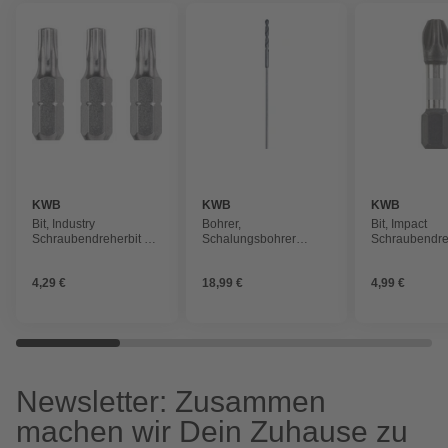
KWB
KWB
KWB
Bit, Industry
Bohrer,
Bit, Impact
Schraubendreherbit 25
Schalungsbohrer
Schraubendre
mm T 15 SB, 3 Stück
16x400 mm
mm PZ 2
4,29 €
18,99 €
4,99 €
Newsletter: Zusammen
machen wir Dein Zuhause zu