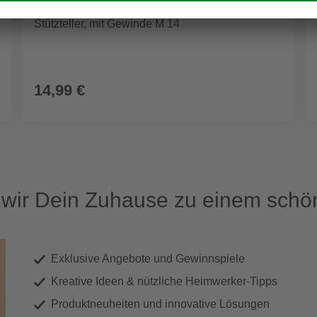
KWB
Stützteller, mit Gewinde M 14
14,99 €
ir Dein Zuhause zu einem schön
Exklusive Angebote und Gewinnspiele
Kreative Ideen & nützliche Heimwerker-Tipps
Produktneuheiten und innovative Lösungen