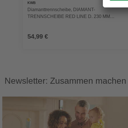
KWB
Diamanttrennscheibe, DIAMANT-
TRENNSCHEIBE RED LINE D. 230 MM
GESCHL. GES.
54,99 €
Newsletter: Zusammen machen w