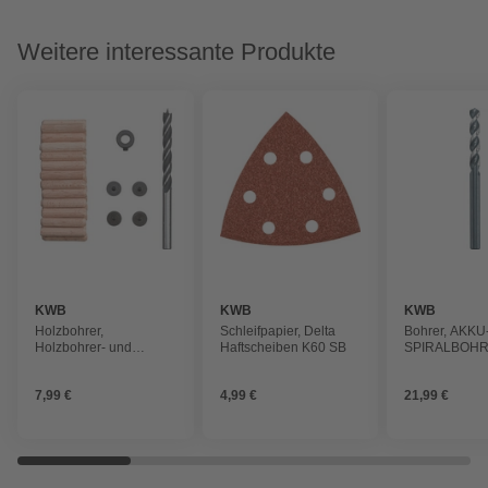
Weitere interessante Produkte
KWB
KWB
KWB
Holzbohrer,
Schleifpapier, Delta
Bohrer, AKK
Holzbohrer- und
Haftscheiben K60 SB
SPIRALBOHR
Dübelsatz D.6 mm
NOX 11,0MM
7,99 €
4,99 €
21,99 €