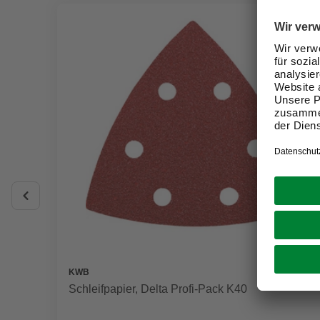
KWB
Schleifpapier, Delta Profi-Pack K40