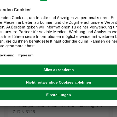
KWB
Bits, Magnetischer Bithalter 6-Kant, Messing, 1/4
Z, DIN 3126