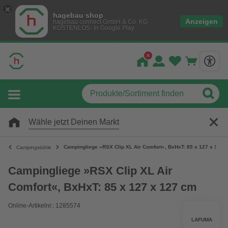
hagebau shop
Anzeigen
hagebau connect GmbH & Co. KG
KOSTENLOS- In Google Play
Wähle jetzt Deinen Markt
Campingliege »RSX Clip XL Air Comfort«, BxHxT: 85 x 127 x 127 
Campingstühle
Campingliege »RSX Clip XL Air
Comfort«, BxHxT: 85 x 127 x 127 cm
Online-Artikelnr.: 1285574
LAFUMA