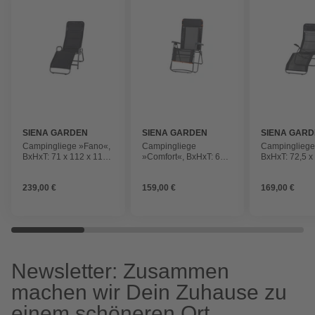
SIENA GARDEN
SIENA GARDEN
SIENA GAR
Campingliege »Fano«,
Campingliege
Campingliege
BxHxT: 71 x 112 x 112
»Comfort«, BxHxT: 65 x
BxHxT: 72,5 x
cm
110 x 110 cm
103,5 cm
239,00 €
159,00 €
169,00 €
Newsletter: Zusammen
machen wir Dein Zuhause zu
einem schöneren Ort.