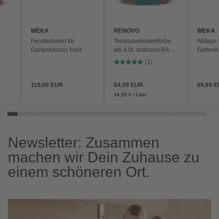
WEKA
RENOVO
WEKA
Fensterladen für
Terrassenbodenfarbe,
Ablage-S
Gartenhäuser, Holz -
wb 4,0L anthrazit RAL
Gartenhä
beige
7016 - grau
beige
(1)
119,00 EUR
64,99 EUR
69,99 
16,25 € / Liter
Newsletter: Zusammen
machen wir Dein Zuhause zu
einem schöneren Ort.