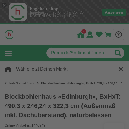
hagebau shop
Anzeigen
hagebau connect GmbH & Co. KG
KOSTENLOS- In Google Play
Wähle jetzt Deinen Markt
Blockbohlenhaus »Edinburgh«, BxHxT: 490,3 x 246,24 x 322,3
Holz-Gartenhäuser
Blockbohlenhaus »Edinburgh«, BxHxT:
490,3 x 246,24 x 322,3 cm (Außenmaß
inkl. Dachüberstand), naturbelassen
Online-Artikelnr.: 1446843