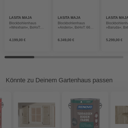
LASITA MAJA
LASITA MAJA
LASITA MAJ
Blockbohlenhaus
Blockbohlenhaus
Blockbohlenh
»Wrexham«, BxHxT:
»Anders«, BxHxT: 6688
»Baruda«, Bx
430 x 250,8 x 283,5 cm
x 233,7 x 414,8 cm
x 222,3 x 415
(Außenmaß inkl.
(Außenmaß inkl.
(Außenmaß in
4.199,00 €
6.349,00 €
5.299,00 €
Dachüberstand),
Dachüberstand),
Dachüberstan
naturbelassen
naturbelassen
naturbelasse
Könnte zu Deinem Gartenhaus passen