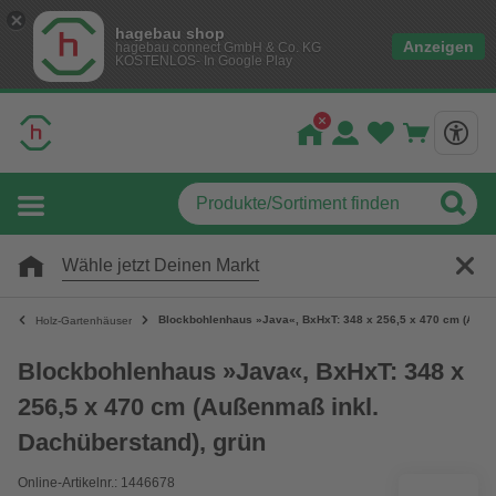
hagebau shop
Anzeigen
hagebau connect GmbH & Co. KG
KOSTENLOS- In Google Play
Wähle jetzt Deinen Markt
Blockbohlenhaus »Java«, BxHxT: 348 x 256,5 x 470 cm (Außen
Holz-Gartenhäuser
Blockbohlenhaus »Java«, BxHxT: 348 x
256,5 x 470 cm (Außenmaß inkl.
Dachüberstand), grün
Online-Artikelnr.: 1446678