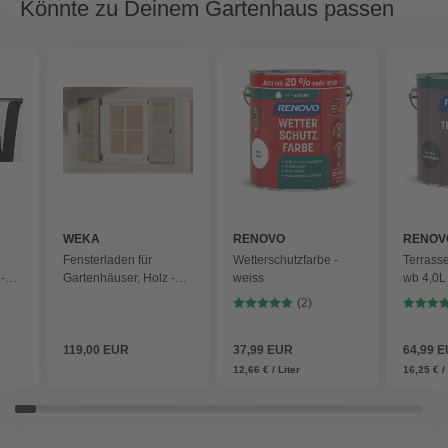
Könnte zu Deinem Gartenhaus passen
WEKA
RENOVO
RENOV
Fensterladen für
Wetterschutzfarbe -
Terrass
-
Gartenhäuser, Holz -
weiss
wb 4,0L
beige
7016 - 
(2)
119,00 EUR
37,99 EUR
64,99 
12,66 € / Liter
16,25 € / 