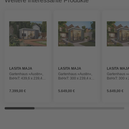
Weitere interessante Produkte
LASITA MAJA
LASITA MAJA
LASITA MAJ
Gartenhaus »Austin«,
Gartenhaus »Austin«,
Gartenhaus »A
BxHxT: 439,6 x 239,4 x
BxHxT: 300 x 239,4 x
BxHxT: 300 x 
319,6 cm, (Außenmaß
240 cm, (Außenmaß
240 cm, (Au
inkl. Dachüberstand),
inkl. Dachüberstand),
inkl. Dachübe
7.399,00 €
5.649,00 €
5.649,00 €
carbongrau
grüngrau
carbongrau