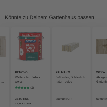
Könnte zu Deinem Gartenhaus passen
RENOVO
PALMAKO
WEKA
Wetterschutzfarbe -
Fußboden, Fichtenholz,
Ablage-S
-
weiss
natur - beige
Gartenhä
beige
(2)
37,99 EUR
259,00 EUR
69,99 
12,66 € / Liter