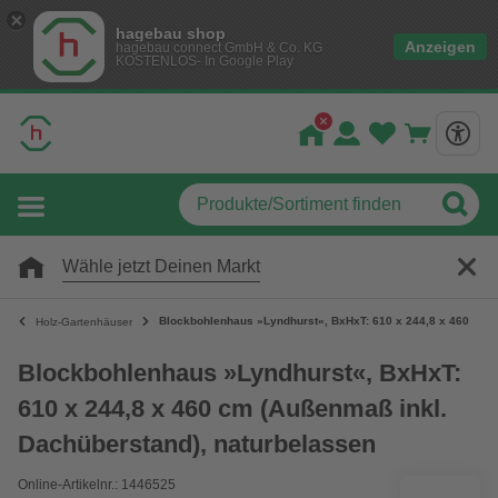
hagebau shop
Anzeigen
hagebau connect GmbH & Co. KG
KOSTENLOS- In Google Play
Wähle jetzt Deinen Markt
Blockbohlenhaus »Lyndhurst«, BxHxT: 610 x 244,8 x 460 cm (
Holz-Gartenhäuser
Blockbohlenhaus »Lyndhurst«, BxHxT:
610 x 244,8 x 460 cm (Außenmaß inkl.
Dachüberstand), naturbelassen
Online-Artikelnr.: 1446525