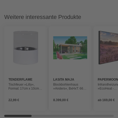
Weitere interessante Produkte
TENDERFLAME
LASITA MAJA
PAPERMOO
Tischfeuer »Lilly«,
Blockbohlenhaus
Infrarotheizun
Format: 17cm x 10cm x
»Anders«, BxHxT: 6688
»EcoHeat -
10cm (H x B x T)
x 233,7 x 414,8 cm
Blumenwiese 
(Außenmaß inkl.
Baum«, Matt-E
22,99 €
8.399,00 €
ab
169,00 €
Dachüberstand), grün