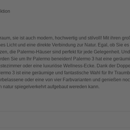
ktion
uraum, sie ist auch modern, hochwertig und stilvoll! Mit ihren g
es Licht und eine direkte Verbindung zur Natur. Egal, ob Sie es
n, die Palermo-Häuser sind perfekt für jede Gelegenheit. Und 
rden Sie um Ihr Palermo beneiden! Palermo 3 hat eine geräum
 Gästezimmer oder eine luxuriöse Wellness-Ecke. Dank der Doppe
rmo 3 ist eine geräumige und fantastische Wahl für Ihr Traumb
belassene oder eine von vier Farbvarianten und genießen noch
n natur spiegelverkehrt aufgebaut wereden kann.