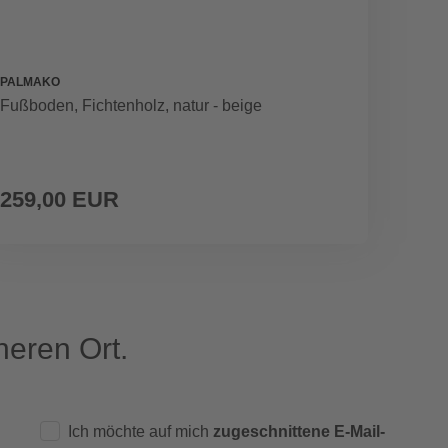
PALMAKO
WEKA
Fußboden, Fichtenholz, natur - beige
Fenste
259,00 EUR
119,
eren Ort.
Ich möchte auf mich
zugeschnittene E-Mail-