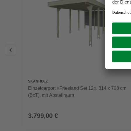
SKANHOLZ
Einzelcarport »Friesland Set 12«, 314 x 708 cm
(BxT), mit Abstellraum
3.799,00 €