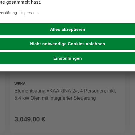
WEKA
Elementsauna »KAARINA 2«, 4 Personen, inkl.
5,4 kW Ofen mit integrierter Steuerung
3.049,00 €