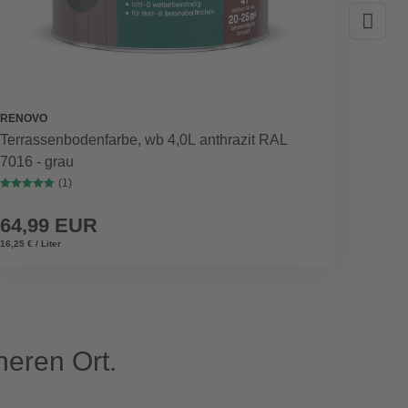
RENOVO
WEKA
Terrassenbodenfarbe, wb 4,0L anthrazit RAL
Fenste
7016 - grau
(1)
64,99 EUR
119,
16,25 € / Liter
eren Ort.