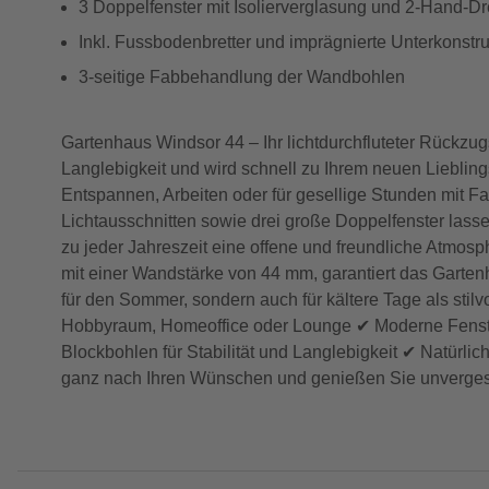
3 Doppelfenster mit Isolierverglasung und 2-Hand-D
Inkl. Fussbodenbretter und imprägnierte Unterkonstru
3-seitige Fabbehandlung der Wandbohlen
Gartenhaus Windsor 44 – Ihr lichtdurchfluteter Rückzug
Langlebigkeit und wird schnell zu Ihrem neuen Lieblin
Entspannen, Arbeiten oder für gesellige Stunden mit Fa
Lichtausschnitten sowie drei große Doppelfenster lass
zu jeder Jahreszeit eine offene und freundliche Atmosp
mit einer Wandstärke von 44 mm, garantiert das Gartenh
für den Sommer, sondern auch für kältere Tage als stilv
Hobbyraum, Homeoffice oder Lounge ✔ Moderne Fenster
Blockbohlen für Stabilität und Langlebigkeit ✔ Natürlic
ganz nach Ihren Wünschen und genießen Sie unverges