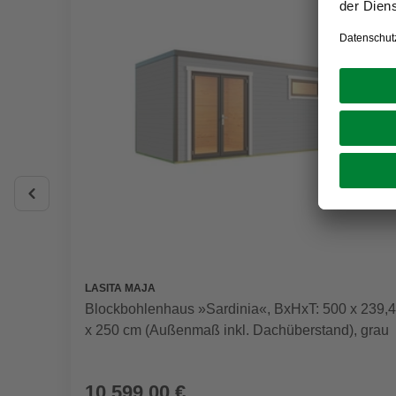
LASITA MAJA
Blockbohlenhaus »Sardinia«, BxHxT: 500 x 239,4
x 250 cm (Außenmaß inkl. Dachüberstand), grau
10.599,00 €