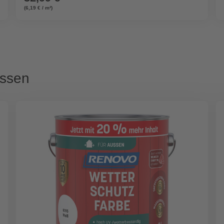
(6,19 € / m²)
assen