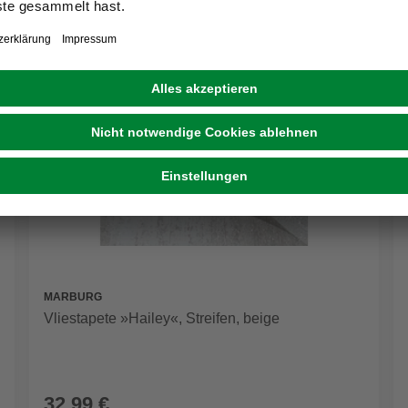
MARBURG
Vliestapete »Hailey«, Streifen, beige
32,99 €