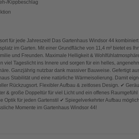
reh-/Kippbeschlag
ktion
sort für jede Jahreszeit! Das Gartenhaus Windsor 44 kombiniert
gsplatz im Garten. Mit einer Grundfläche von 11,4 m² bietet es
milie und Freunden. Maximale Helligkeit & Wohlfühlatmosphäre!
en viel Tageslicht ins Innere und sorgen für ein helles, angen
häre. Ganzjährig nutzbar dank massiver Bauweise. Gefertigt au
aus Stabilität und eine natürliche Wärmeisolierung. Damit eign
oller Rückzugsort. Flexibler Aufbau & zeitloses Design. ✔ Geräu
 & große Doppeltür für viel Licht und ein offenes Raumgefüh
he Optik für jeden Gartenstil ✔ Spiegelverkehrter Aufbau möglic
sliche Momente im Gartenhaus Windsor 44!