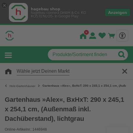
hagebau shop
Anzeigen
hagebau connect GmbH & Co. KG
KOSTENLOS- In Google Play
Wähle jetzt Deinen Markt
Gartenhaus »Alex«, BxHxT: 290 x 245,1 x 254,1 cm, (Außenmaß
Holz-Gartenhäuser
Gartenhaus »Alex«, BxHxT: 290 x 245,1
x 254,1 cm, (Außenmaß inkl.
Dachüberstand), lichtgrau
Online-Artikelnr.: 1446948