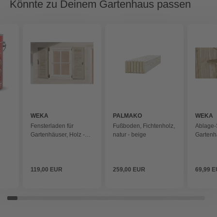
Könnte zu Deinem Gartenhaus passen
WEKA
PALMAKO
WEKA
Fensterladen für
Fußboden, Fichtenholz,
Ablage-S
Gartenhäuser, Holz -
natur - beige
Gartenhä
beige
beige
119,00 EUR
259,00 EUR
69,99 