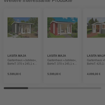
Weitere interessante Produkte
LASITA MAJA
LASITA MAJA
LASITA MAJ
Gartenhaus »Jubilee«,
Gartenhaus »Jubilee«,
Gartenhaus »
BxHxT: 370 x 245,1 x
BxHxT: 370 x 245,1 x
BxHxT: 425,1 
412,5 cm, (Außenmaß
412,5 cm, (Außenmaß
410 cm, (Au
inkl. Dachüberstand),
inkl. Dachüberstand),
inkl. Dachübe
5.599,00 €
5.599,00 €
4.099,00 €
grüngrau
schwedenrot
grüngrau