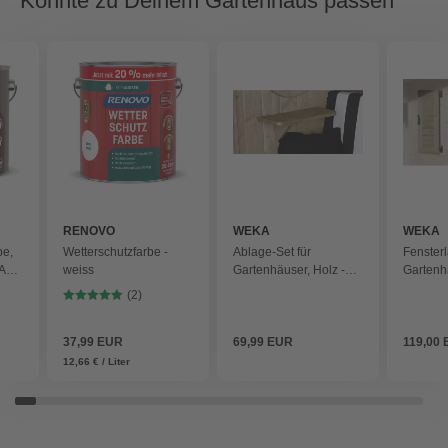
Könnte zu Deinem Gartenhaus passen
RENOVO
WEKA
WEKA
be,
Wetterschutzfarbe -
Ablage-Set für
Fensterl
RAL
weiss
Gartenhäuser, Holz -
Gartenhä
beige
beige
(2)
37,99 EUR
69,99 EUR
119,00
12,66 € / Liter