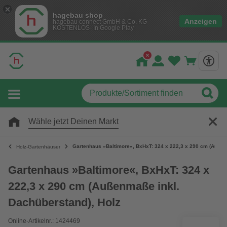
hagebau shop
Anzeigen
hagebau connect GmbH & Co. KG
KOSTENLOS- In Google Play
Wähle jetzt Deinen Markt
Gartenhaus »Baltimore«, BxHxT: 324 x 222,3 x 290 cm (Außen
Holz-Gartenhäuser
Gartenhaus »Baltimore«, BxHxT: 324 x
222,3 x 290 cm (Außenmaße inkl.
Dachüberstand), Holz
Online-Artikelnr.: 1424469