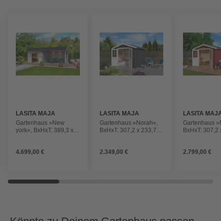
LASITA MAJA
LASITA MAJA
LASITA MAJ
Gartenhaus »New
Gartenhaus »Norah«,
Gartenhaus »
york«, BxHxT: 389,3 x
BxHxT: 307,2 x 233,7 x
BxHxT: 307,2 
273,6 x 389,3 cm
250 cm (Außenmaße
400 cm (Auß
(Außenmaße inkl.
inkl. Dachüberstand),
inkl. Dachübe
4.699,00 €
2.349,00 €
2.799,00 €
Dachüberstand), Holz
Holz
Holz