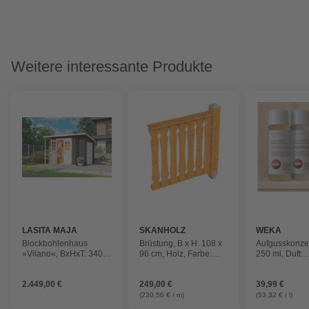
Weitere interessante Produkte
LASITA MAJA
SKANHOLZ
WEKA
Blockbohlenhaus
Brüstung, B x H: 108 x
Aufgusskonzen
»Vilano«, BxHxT: 340 x
96 cm, Holz, Farbe:
250 ml, Duft:
205,2 x 235,1 cm
eiche hell
Eukalyptus, O
(Außenmaß inkl.
Alpenkräuter
2.449,00 €
249,00 €
39,99 €
Dachüberstand), grau
(230,56 € / m)
(53,32 € / l)