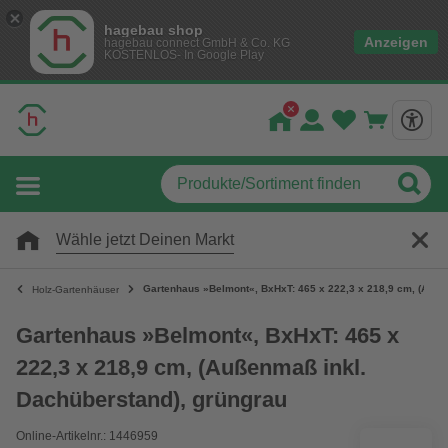
hagebau shop
Anzeigen
hagebau connect GmbH & Co. KG
KOSTENLOS- In Google Play
Wähle jetzt Deinen Markt
Gartenhaus »Belmont«, BxHxT: 465 x 222,3 x 218,9 cm, (Auße
Holz-Gartenhäuser
Gartenhaus »Belmont«, BxHxT: 465 x
222,3 x 218,9 cm, (Außenmaß inkl.
Dachüberstand), grüngrau
Online-Artikelnr.: 1446959