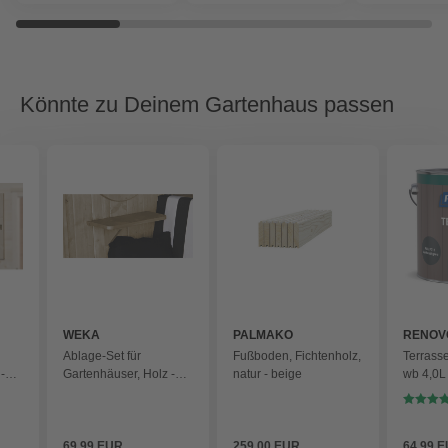
Könnte zu Deinem Gartenhaus passen
WEKA
PALMAKO
RENOV
Ablage-Set für
Fußboden, Fichtenholz,
Terrass
-
Gartenhäuser, Holz -
natur - beige
wb 4,0L
beige
7016 - 
69,99 EUR
259,00 EUR
64,99 