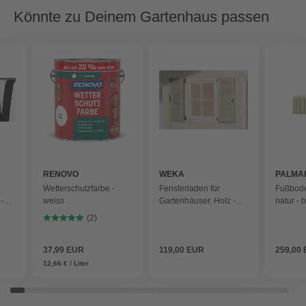
Könnte zu Deinem Gartenhaus passen
RENOVO
WEKA
PALMA
Wetterschutzfarbe -
Fensterladen für
Fußbode
-
weiss
Gartenhäuser, Holz -
natur - 
beige
(2)
37,99 EUR
119,00 EUR
259,00
12,66 € / Liter