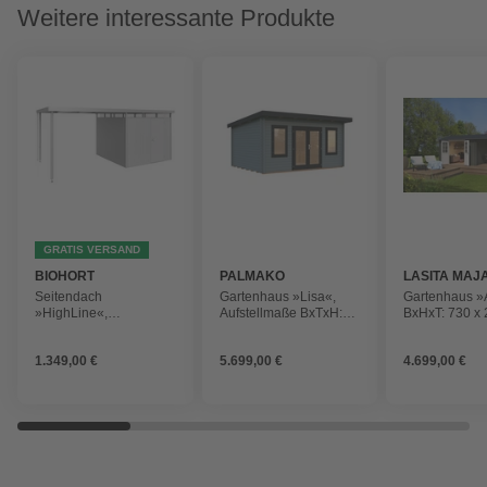
Weitere interessante Produkte
GRATIS VERSAND
BIOHORT
PALMAKO
LASITA MAJ
Seitendach
Gartenhaus »Lisa«,
Gartenhaus »A
»HighLine«,
Aufstellmaße BxTxH:
BxHxT: 730 x 
Stahlblech/Edelstahl, B
494 x 394 x 244 cm,
388,5 cm, (A
x T x H: 282 x 275 x
lackiert, Holz
inkl. Dachübe
1.349,00 €
5.699,00 €
4.699,00 €
222 cm
grüngrau