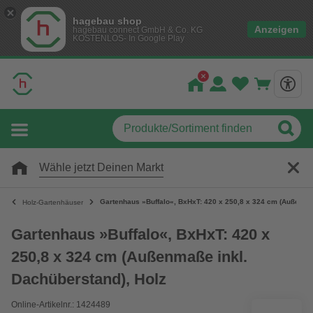
hagebau shop
Anzeigen
hagebau connect GmbH & Co. KG
KOSTENLOS- In Google Play
Wähle jetzt Deinen Markt
Gartenhaus »Buffalo«, BxHxT: 420 x 250,8 x 324 cm (Außenmaß
Holz-Gartenhäuser
Gartenhaus »Buffalo«, BxHxT: 420 x
250,8 x 324 cm (Außenmaße inkl.
Dachüberstand), Holz
Online-Artikelnr.: 1424489