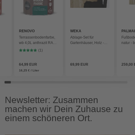
RENOVO
WEKA
PALMA
Terrassenbodenfarbe,
Ablage-Set für
Fußbode
wb 4,0L anthrazit RAL
Gartenhäuser, Holz -
natur - 
7016 - grau
beige
(1)
64,99 EUR
69,99 EUR
259,00
16,25 € / Liter
Newsletter: Zusammen
machen wir Dein Zuhause zu
einem schöneren Ort.