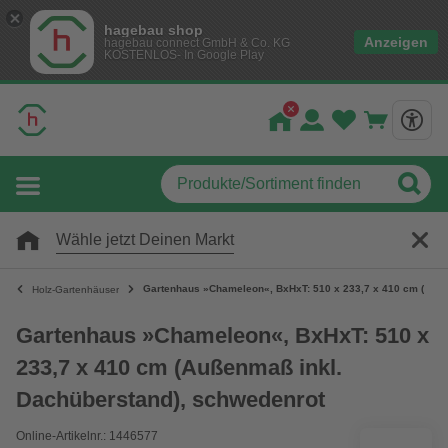
hagebau shop
Anzeigen
hagebau connect GmbH & Co. KG
KOSTENLOS- In Google Play
Wähle jetzt Deinen Markt
Gartenhaus »Chameleon«, BxHxT: 510 x 233,7 x 410 cm (Auße
Holz-Gartenhäuser
Gartenhaus »Chameleon«, BxHxT: 510 x
233,7 x 410 cm (Außenmaß inkl.
Dachüberstand), schwedenrot
Online-Artikelnr.: 1446577