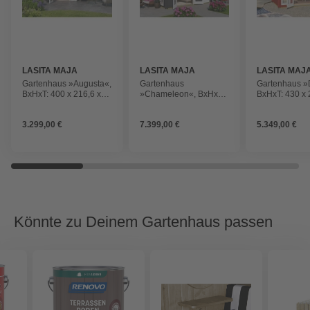
LASITA MAJA
LASITA MAJA
LASITA MAJ
Gartenhaus »Augusta«,
Gartenhaus
Gartenhaus »
BxHxT: 400 x 216,6 x
»Chameleon«, BxHxT:
BxHxT: 430 x 
254,9 cm (Außenmaß
510 x 233,7 x 410 cm
320 cm (Auß
inkl. Dachüberstand),
(Außenmaß inkl.
inkl. Dachübe
3.299,00 €
7.399,00 €
5.349,00 €
grüngrau
Dachüberstand),
schwedenrot
carbongrau
Könnte zu Deinem Gartenhaus passen