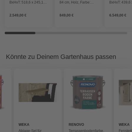
BxHxT: 518,6 x 245,1 x
84 cm, Holz, Farbe:
BxHxT: 439,6 
312 cm (Außenmaße
weiß
259,6 cm, (A
inkl. Dachüberstand),
inkl. Dachübe
2.549,00 €
849,00 €
6.549,00 €
Holz
schwedenrot
Könnte zu Deinem Gartenhaus passen
WEKA
RENOVO
WEKA
Ablage-Set für
Terrassenbodenfarbe,
Fensterl