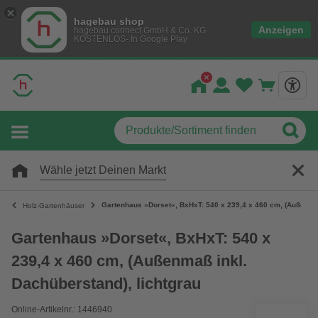
hagebau shop
Anzeigen
hagebau connect GmbH & Co. KG
KOSTENLOS- In Google Play
Wähle jetzt Deinen Markt
Gartenhaus »Dorset«, BxHxT: 540 x 239,4 x 460 cm, (Außenmaß
Holz-Gartenhäuser
Gartenhaus »Dorset«, BxHxT: 540 x
239,4 x 460 cm, (Außenmaß inkl.
Dachüberstand), lichtgrau
Online-Artikelnr.: 1446940