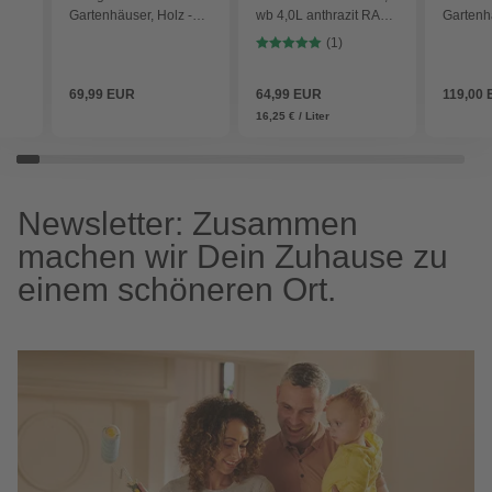
Gartenhäuser, Holz -
wb 4,0L anthrazit RAL
Gartenhä
beige
7016 - grau
beige
(1)
69,99 EUR
64,99 EUR
119,00
16,25 € / Liter
Newsletter: Zusammen
machen wir Dein Zuhause zu
einem schöneren Ort.