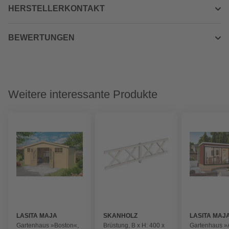
HERSTELLERKONTAKT
BEWERTUNGEN
Weitere interessante Produkte
LASITA MAJA
SKANHOLZ
LASITA MAJ
Gartenhaus »Boston«,
Brüstung, B x H: 400 x
Gartenhaus »A