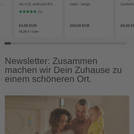
-
wb 4,0L anthrazit RAL
natur - beige
Gartenhä
7016 - grau
beige
(1)
64,99 EUR
259,00 EUR
69,99 
16,25 € / Liter
Newsletter: Zusammen
machen wir Dein Zuhause zu
einem schöneren Ort.