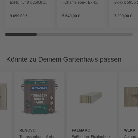
BxHxT: 648 x 250,8 x
»Chameleon«, BxHxT:
BxHxT: 595 x 
470 cm (Außenmaß
510 x 233,7 x 410 cm
cm (Außenmaß
inkl. Dachüberstand),
(Außenmaß inkl.
Dachüberstan
9.699,00 €
5.649,00 €
7.299,00 €
naturbelassen
Dachüberstand),
naturbelasse
naturbelassen
Könnte zu Deinem Gartenhaus passen
RENOVO
PALMAKO
WEKA
Terrassenbodenfarbe,
Fußboden, Fichtenholz,
Ablage-S