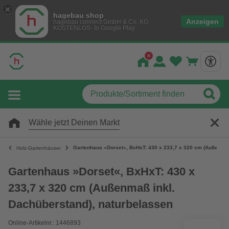
hagebau shop
Anzeigen
hagebau connect GmbH & Co. KG
KOSTENLOS- In Google Play
Wähle jetzt Deinen Markt
Gartenhaus »Dorset«, BxHxT: 430 x 233,7 x 320 cm (Außenmaß
Holz-Gartenhäuser
Gartenhaus »Dorset«, BxHxT: 430 x
233,7 x 320 cm (Außenmaß inkl.
Dachüberstand), naturbelassen
Online-Artikelnr.: 1446893