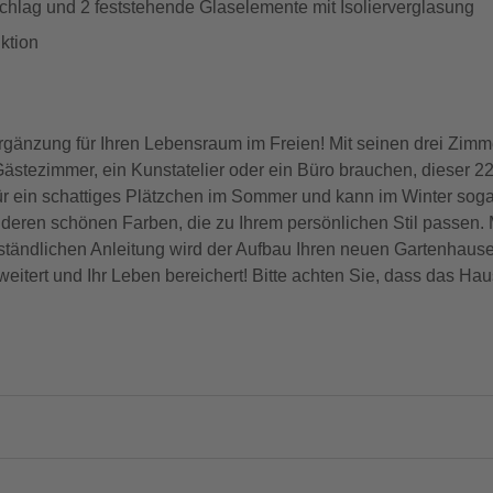
chlag und 2 feststehende Glaselemente mit Isolierverglasung
ktion
gänzung für Ihren Lebensraum im Freien! Mit seinen drei Zimm
Gästezimmer, ein Kunstatelier oder ein Büro brauchen, dieser 2
für ein schattiges Plätzchen im Sommer und kann im Winter sog
deren schönen Farben, die zu Ihrem persönlichen Stil passen. M
rständlichen Anleitung wird der Aufbau Ihren neuen Gartenhaus
itert und Ihr Leben bereichert! Bitte achten Sie, dass das Haus