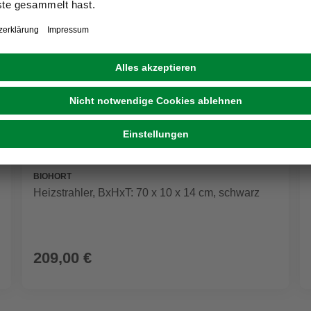
BIOHORT
Heizstrahler, BxHxT: 70 x 10 x 14 cm, schwarz
209,00 €