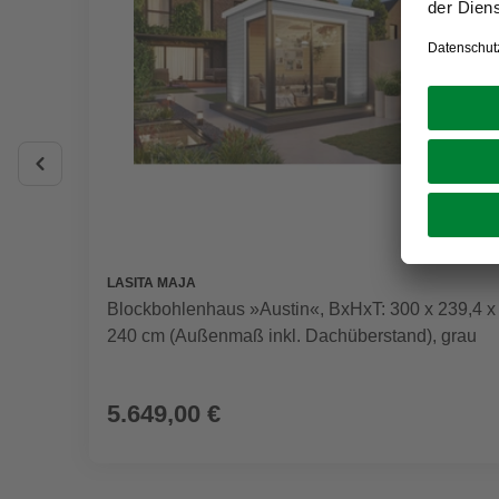
LASITA MAJA
Blockbohlenhaus »Austin«, BxHxT: 300 x 239,4 x
240 cm (Außenmaß inkl. Dachüberstand), grau
5.649,00 €