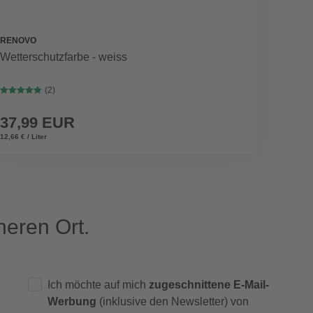
RENOVO
WEKA
Wetterschutzfarbe - weiss
Ablage
(2)
37,99 EUR
69,9
12,66 € / Liter
eren Ort.
Ich möchte auf mich
zugeschnittene E-Mail-
Werbung
(inklusive den Newsletter) von