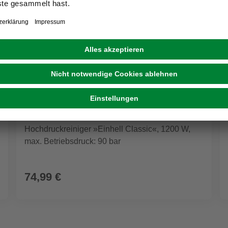
EINHELL
Hochdruckreiniger »Einhell Classic«, 1200 W,
max. Betriebsdruck: 90 bar
74,99 €