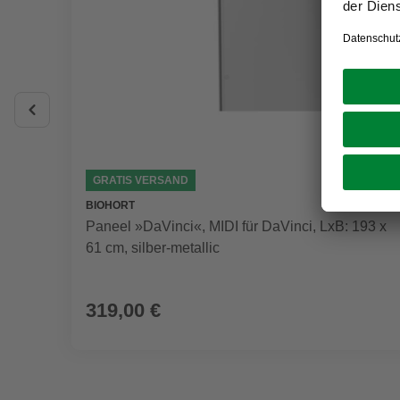
GRATIS VERSAND
BIOHORT
Paneel »DaVinci«, MIDI für DaVinci, LxB: 193 x
61 cm, silber-metallic
319,00 €