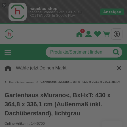
hagebau shop
Anzeigen
hagebau connect GmbH & Co. KG
KOSTENLOS- In Google Play
Wähle jetzt Deinen Markt
Gartenhaus »Murano«, BxHxT: 430 x 364,8 x 336,1 cm (Außenm
Holz-Gartenhäuser
Gartenhaus »Murano«, BxHxT: 430 x
364,8 x 336,1 cm (Außenmaß inkl.
Dachüberstand), lichtgrau
Online-Artikelnr.: 1446700