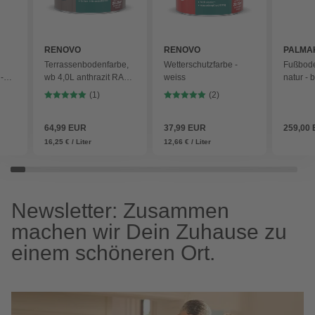
RENOVO
RENOVO
PALMA
Terrassenbodenfarbe,
Wetterschutzfarbe -
Fußbode
-
wb 4,0L anthrazit RAL
weiss
natur - 
7016 - grau
(1)
(2)
64,99 EUR
37,99 EUR
259,00
16,25 € / Liter
12,66 € / Liter
Newsletter: Zusammen
machen wir Dein Zuhause zu
einem schöneren Ort.