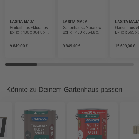
LASITA MAJA
LASITA MAJA
LASITA MAJ
Gartenhaus »Murano«,
Gartenhaus »Murano«,
Gartenhaus »
BxHxT: 430 x 364,8 x
BxHxT: 430 x 364,8 x
BxHxT: 595 x 
336,1 cm (Außenmaß
336,1 cm (Außenmaß
445,5 cm (A
inkl. Dachüberstand),
inkl. Dachüberstand),
inkl. Dachübe
9.849,00 €
9.849,00 €
15.699,00 €
carbongrau
grüngrau
lichtgrau
Könnte zu Deinem Gartenhaus passen