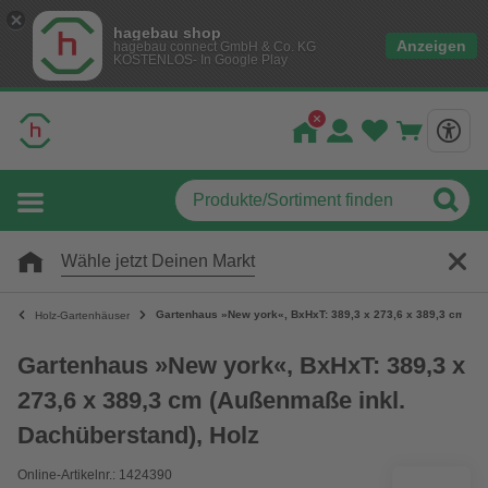
hagebau shop
Anzeigen
hagebau connect GmbH & Co. KG
KOSTENLOS- In Google Play
Wähle jetzt Deinen Markt
Gartenhaus »New york«, BxHxT: 389,3 x 273,6 x 389,3 cm (Au
Holz-Gartenhäuser
Gartenhaus »New york«, BxHxT: 389,3 x
273,6 x 389,3 cm (Außenmaße inkl.
Dachüberstand), Holz
Online-Artikelnr.: 1424390