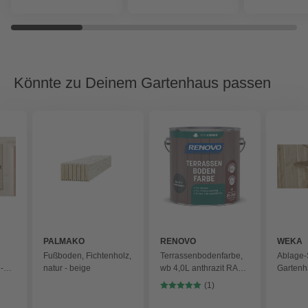
Könnte zu Deinem Gartenhaus passen
PALMAKO
RENOVO
WEKA
Fußboden, Fichtenholz,
Terrassenbodenfarbe,
Ablage-S
-
natur - beige
wb 4,0L anthrazit RAL
Gartenhä
7016 - grau
beige
(1)