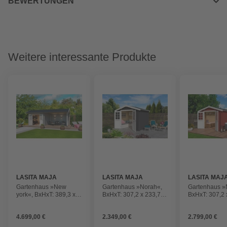
BEWERTUNGEN
Weitere interessante Produkte
LASITA MAJA
LASITA MAJA
LASITA MAJ
Gartenhaus »New
Gartenhaus »Norah«,
Gartenhaus »
york«, BxHxT: 389,3 x
BxHxT: 307,2 x 233,7 x
BxHxT: 307,2 
273,6 x 389,3 cm
250 cm (Außenmaße
400 cm (Auß
(Außenmaße inkl.
inkl. Dachüberstand),
inkl. Dachübe
4.699,00 €
2.349,00 €
2.799,00 €
Dachüberstand), Holz
Holz
Holz