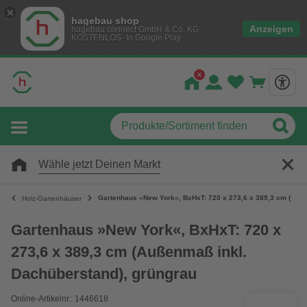
hagebau shop
Anzeigen
hagebau connect GmbH & Co. KG
KOSTENLOS- In Google Play
Wähle jetzt Deinen Markt
Gartenhaus »New York«, BxHxT: 720 x 273,6 x 389,3 cm (Auße
Holz-Gartenhäuser
Gartenhaus »New York«, BxHxT: 720 x
273,6 x 389,3 cm (Außenmaß inkl.
Dachüberstand), grüngrau
Online-Artikelnr.: 1446618