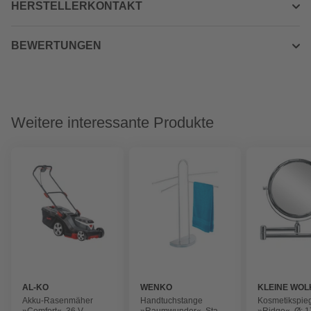
HERSTELLERKONTAKT
BEWERTUNGEN
Weitere interessante Produkte
AL-KO
WENKO
KLEINE WOL
Akku-Rasenmäher
Handtuchstange
Kosmetikspie
»Comfort«, 36 V,
»Raumwunder«, Stahl,
»Ridge«, Ø: 1