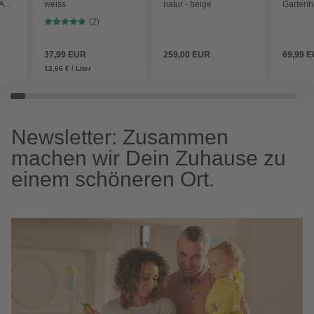
RAL
weiss
natur - beige
Gartenhä
beige
(2)
37,99 EUR
259,00 EUR
69,99 
12,66 € / Liter
Newsletter: Zusammen
machen wir Dein Zuhause zu
einem schöneren Ort.