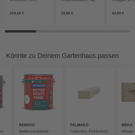
Schnittbreite: 38 cm,
BxHxT: 33 x 93,5 x 48
Metall
ohne Akku und
cm
259,00 €
39,99 €
44,99 €
Ladegerät
Könnte zu Deinem Gartenhaus passen
RENOVO
PALMAKO
WEKA
be,
Wetterschutzfarbe -
Fußboden, Fichtenholz,
Ablage-S