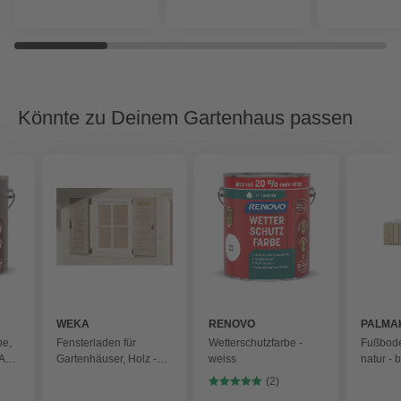
Könnte zu Deinem Gartenhaus passen
WEKA
RENOVO
PALMA
be,
Fensterladen für
Wetterschutzfarbe -
Fußbode
RAL
Gartenhäuser, Holz -
weiss
natur - 
beige
(2)