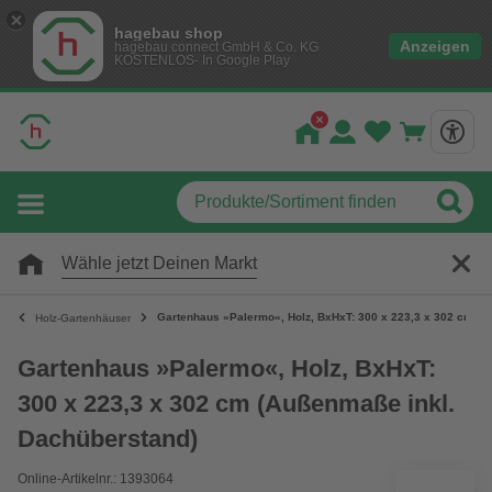
hagebau shop
Anzeigen
hagebau connect GmbH & Co. KG
KOSTENLOS- In Google Play
Wähle jetzt Deinen Markt
Gartenhaus »Palermo«, Holz, BxHxT: 300 x 223,3 x 302 cm (A
Holz-Gartenhäuser
Gartenhaus »Palermo«, Holz, BxHxT:
300 x 223,3 x 302 cm (Außenmaße inkl.
Dachüberstand)
Online-Artikelnr.: 1393064