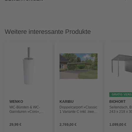
Weitere interessante Produkte
GRATIS VER
WENKO
KARIBU
BIOHORT
WC-Bürsten & WC-
Doppelcarport »Classic
Seitendach, B
Garnituren »Coni«,
1 Variante C inkl. zwei
243 x 218 x 3
Keramik, weiß
Einfahrtsbögen«,
silber-metallic
Außenmaß BxT: 563 x
29,99 €
2.769,00 €
1.099,00 €
284,5 cm, natur