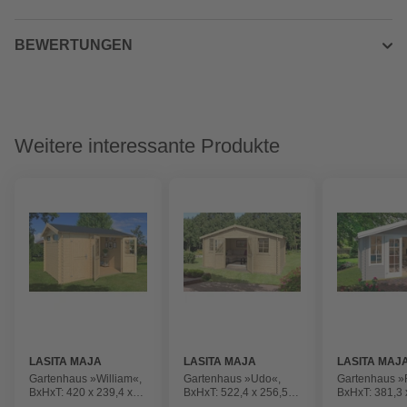
BEWERTUNGEN
Weitere interessante Produkte
LASITA MAJA
LASITA MAJA
LASITA MAJ
Gartenhaus »William«,
Gartenhaus »Udo«,
Gartenhaus »
BxHxT: 420 x 239,4 x
BxHxT: 522,4 x 256,5 x
BxHxT: 381,3 
288,8 cm (Außenmaße
400 cm (Außenmaße
358 cm (Auß