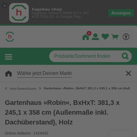
hagebau shop
Anzeigen
hagebau connect GmbH & Co. KG
KOSTENLOS- In Google Play
Wähle jetzt Deinen Markt
Gartenhaus »Robin«, BxHxT: 381,3 x 245,1 x 358 cm (Außenma
Holz-Gartenhäuser
Gartenhaus »Robin«, BxHxT: 381,3 x
245,1 x 358 cm (Außenmaße inkl.
Dachüberstand), Holz
Online-Artikelnr.: 1424443