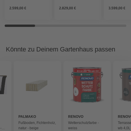
inkl. Dachüberstand),
inkl. Dachüberstand),
inkl. Dachübe
2.599,00 €
2.829,00 €
3.599,00 €
Holz
Holz
Holz
Könnte zu Deinem Gartenhaus passen
PALMAKO
RENOVO
RENOV
Fußboden, Fichtenholz,
Wetterschutzfarbe -
Terrass
-
natur - beige
weiss
wb 4,0L