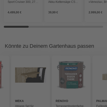
Sport Cruiser 300, 276
Akku-Kettensäge CS
»Venezia«, Br
ccm, 125 km/h, EURO
4030
cm, Dach: Pol
5+, grau, inkl. Topcase
(PC), schiefe
4.499,00 €
39,99 €
2.999,00 €
Könnte zu Deinem Gartenhaus passen
WEKA
RENOVO
PALMA
Ablage-Set für
Terrassenbodenfarbe,
Fußbode