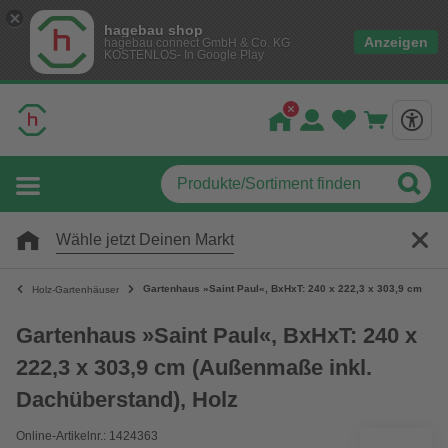
hagebau shop
Anzeigen
hagebau connect GmbH & Co. KG
KOSTENLOS- In Google Play
Wähle jetzt Deinen Markt
Gartenhaus »Saint Paul«, BxHxT: 240 x 222,3 x 303,9 cm (Auß
Holz-Gartenhäuser
Gartenhaus »Saint Paul«, BxHxT: 240 x
222,3 x 303,9 cm (Außenmaße inkl.
Dachüberstand), Holz
Online-Artikelnr.: 1424363