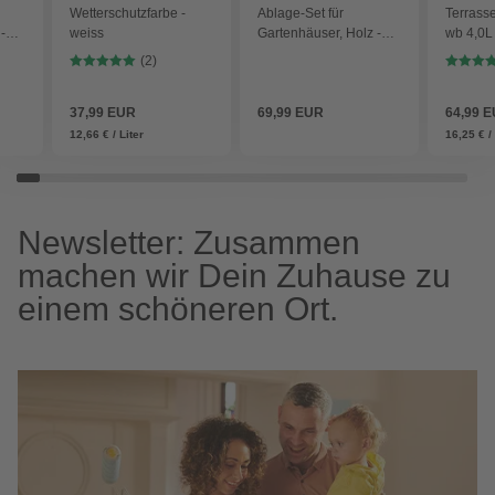
Wetterschutzfarbe -
Ablage-Set für
Terrass
-
weiss
Gartenhäuser, Holz -
wb 4,0L
beige
7016 - 
(2)
37,99 EUR
69,99 EUR
64,99 
12,66 € / Liter
16,25 € / 
Newsletter: Zusammen
machen wir Dein Zuhause zu
einem schöneren Ort.