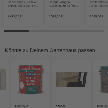
Gartenhaus »Sussex«,
Garage »Roger«,
Achtformbeck
BxHxT: 450 x 239,4 x
Aufstellmaße BxTxH:
Achtformbecke
410 cm (Außenmaß
514 x 598 x 287 cm,
achtform, BxL
inkl. Dachüberstand),
Blockbohlensystem,
540 x 150 cm
7.499,00 €
6.399,00 €
2.099,00 €
grüngrau
Holz
Könnte zu Deinem Gartenhaus passen
RENOVO
WEKA
RENOV