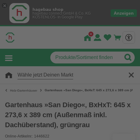
hagebau shop
Anzeigen
hagebau connect GmbH & Co. KG
KOSTENLOS- In Google Play
Wähle jetzt Deinen Markt
Gartenhaus »San Diego«, BxHxT: 645 x 273,6 x 389 cm (Außen
Holz-Gartenhäuser
Gartenhaus »San Diego«, BxHxT: 645 x
273,6 x 389 cm (Außenmaß inkl.
Dachüberstand), grüngrau
Online-Artikelnr.: 1446622