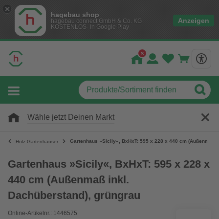
hagebau shop
Anzeigen
hagebau connect GmbH & Co. KG
KOSTENLOS- In Google Play
Wähle jetzt Deinen Markt
Gartenhaus »Sicily«, BxHxT: 595 x 228 x 440 cm (Außenmaß i
Holz-Gartenhäuser
Gartenhaus »Sicily«, BxHxT: 595 x 228 x
440 cm (Außenmaß inkl.
Dachüberstand), grüngrau
Online-Artikelnr.: 1446575