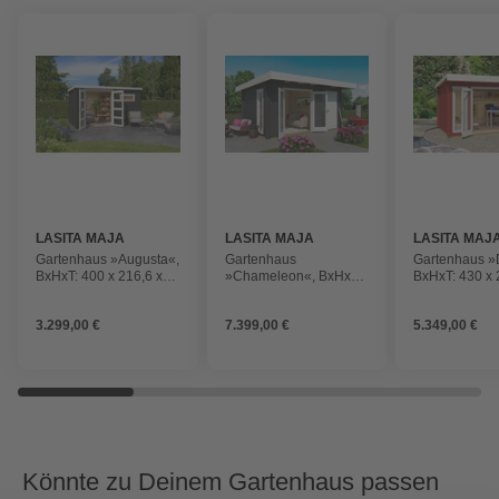
LASITA MAJA
LASITA MAJA
LASITA MAJ
Gartenhaus »Augusta«,
Gartenhaus
Gartenhaus »
BxHxT: 400 x 216,6 x
»Chameleon«, BxHxT:
BxHxT: 430 x 
254,9 cm (Außenmaß
510 x 233,7 x 410 cm
320 cm (Auß
inkl. Dachüberstand),
(Außenmaß inkl.
inkl. Dachübe
3.299,00 €
7.399,00 €
5.349,00 €
grüngrau
Dachüberstand),
schwedenrot
carbongrau
Könnte zu Deinem Gartenhaus passen