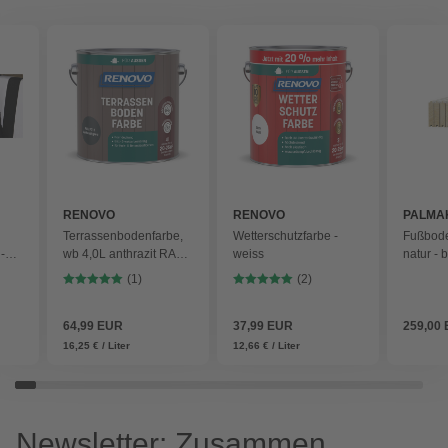
RENOVO
RENOVO
PALMA
Terrassenbodenfarbe,
Wetterschutzfarbe -
Fußbode
-
wb 4,0L anthrazit RAL
weiss
natur - 
7016 - grau
(1)
(2)
64,99 EUR
37,99 EUR
259,00
16,25 € / Liter
12,66 € / Liter
Newsletter: Zusammen